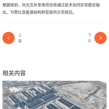
根据规划，风光互补发电项目将通过技术协同实现稳定输
出，为赞比亚能源结构转型提供示范效应。
上一篇
下一篇
隆基绿能光伏技术助力太阳能赛车挑战赛事-完美体育官网登录365wm
乌兹别克斯坦布卡光伏发电站首次实现263MW满负荷运行-完美体育官网登录365wm
相关内容