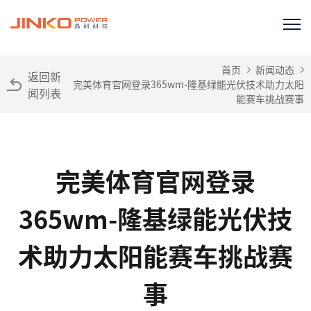
首页
新闻动态
返回新
完美体育官网登录365wm-隆基绿能光伏技术助力太阳
闻列表
能赛车挑战赛事
完美体育官网登录
365wm-隆基绿能光伏技
术助力太阳能赛车挑战赛
事