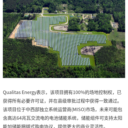
Qualitas Energy表示，该项目拥有100%的场地控制权，已
获得所有必要许可证，并在县级审批过程中获得一致通过。
该项目位于中西部独立系统运营商(MISO)市场，未来可能包
含高达64兆瓦交流电的电池储能系统，储能组件可支持太阳
能加储能捆绑式购电协议，提供更大的商业灵活性。