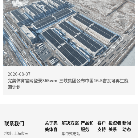
2026-08-07
完美体育官网登录365wm-三峡集团公布中国16.5吉瓦可再生能
源计划
联系我们
关于完
解决方案
产品和
客户
投资者
新闻
美体育
服务
支持
关系
动态
地址: 上海市三
集中式电站