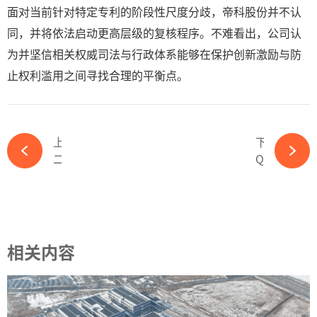
面对当前针对特定专利的阶段性尺度分歧，帝科股份并不认
同，并将依法启动更高层级的复核程序。不难看出，公司认
为并坚信相关权威司法与行政体系能够在保护创新激励与防
止权利滥用之间寻找合理的平衡点。
上一篇
下一篇
二十而砺，能赋未来 苏美达能源全业态成果绽放2026上海SNEC-完美体育官网登录365wm
Qualitas Energy收购伊利诺伊州164兆瓦在建太阳能项目，计划2029年投运-完美体育官网登录365wm
相关内容