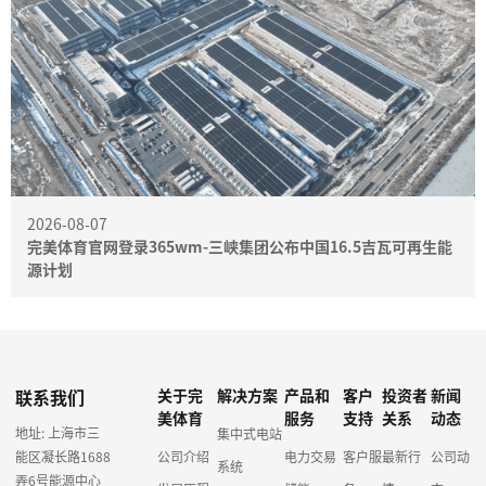
2026-08-07
完美体育官网登录365wm-三峡集团公布中国16.5吉瓦可再生能
源计划
联系我们
关于完
解决方案
产品和
客户
投资者
新闻
美体育
服务
支持
关系
动态
地址: 上海市三
集中式电站
能区凝长路1688
公司介绍
电力交易
客户服
最新行
公司动
系统
弄6号能源中心