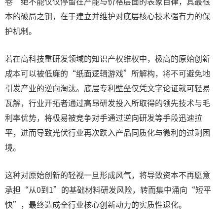
卷”绝不能仅仅停留在产能与价格层面的表象自律，其最根
本的破局之钥，在于建立并维护对底层核心技术强有力的保
护机制。
若在高科技重研发领域的知识产权维权中，极高的原始创新
成本可以被低廉的“纸面逻辑游戏”所解构，将不可避免地
引发产业的逆向淘汰。底层专利壁垒仅凭文字论证就可轻易
瓦解，行业开拓者通过高昂研发投入所取得的领先技术与毛
利率优势，将极易被竞争对手通过逆向研发等手段迅速拉
平，进而导致光伏行业再次跌入产品同质化与微利的过剩困
境。
这种对原始创新的轻视一旦形成风气，将导致资本不再愿意
承担“从0到1”的基础材料研发风险，转而集中涌向“短平
快”，最终造成全行业核心创新动力的实质性退化。