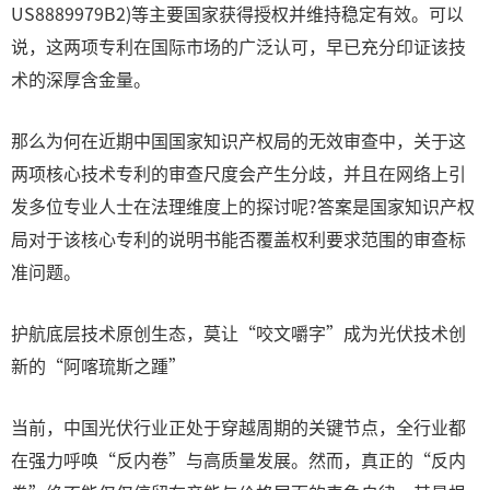
US8889979B2)等主要国家获得授权并维持稳定有效。可以
说，这两项专利在国际市场的广泛认可，早已充分印证该技
术的深厚含金量。
那么为何在近期中国国家知识产权局的无效审查中，关于这
两项核心技术专利的审查尺度会产生分歧，并且在网络上引
发多位专业人士在法理维度上的探讨呢?答案是国家知识产权
局对于该核心专利的说明书能否覆盖权利要求范围的审查标
准问题。
护航底层技术原创生态，莫让“咬文嚼字”成为光伏技术创
新的“阿喀琉斯之踵”
当前，中国光伏行业正处于穿越周期的关键节点，全行业都
在强力呼唤“反内卷”与高质量发展。然而，真正的“反内