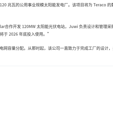
 120 兆瓦的公用事业规模太阳能发电厂。该项目将为 Terac
olar合作开发 120MW 太阳能光伏电站，Juwi 负责设计
于 2026 年底投入使用。”
m获得了电网容量分配。从那时起，该公司一直致力于完成工厂的设计，