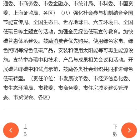
通委、市商务委、市委金融办、市统计局、市科委、市国资
委、上海证监局、各区）（八）强化社会参与机制结合全国
节能宣传周、全国生态日、世界地球日、六五环境日、全国
低碳日等主题宣传活动，加强全民绿色低碳宣传教育。加快
碳普惠体系建设。鼓励消费者优先购买、使用绿色家电、绿
色照明等绿色低碳产品，安装和使用太阳能等可再生能源设
施。支持举办碳中和技术、产品与成果相关会议和活动。开
展碳达峰碳中和试点示范，鼓励各类社会组织共同推进绿色
低碳转型。（责任单位：市发展改革委、市经济信息化委、
市生态环境局、市教委、市商务委、市住房城乡建设管理
委、市贸促会、各区）
上一篇
下一篇
BP、SOCAR 和阿塞拜疆投资公司为耗资 2 亿美元的 240 兆瓦 Shafag 太阳能发电厂举行奠基仪式-完美体育官网登录365wm
数据中心专家开始在南非建设 120 兆瓦太阳能发电厂-完美体育官网登录365wm