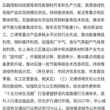
压器用取向硅钢等高性能钢材开发和生产力度，高等级绿色
低碳产品实现规模化供应。持续推进高桥、吴泾等重点地区
整体转型。实施基础化学品短流程制备等技术改造，推进系
统节能与能量集成优化，每年实现节能量1%，推动原油加
工、乙烯等重点产品单耗水平达到行业先进。推动能量梯级
利用、物料循环利用，加强炼厂干气、液化气等副产气体高
效利用。在上海化工区建设以碳中和关键新材料等产业为主
的“园中园”。开展能效诊断、能源审计，推动重点用能设
备更新升级，推动实施一批节能降碳技术改造项目，持续推
进绿色制造示范。（责任单位：市经济信息化委、市发展改
革委、化工区管委会、相关区）（三）交通领域优化公交线
网功能结构，加强轨交与公交两网融合。结合城市更新和
“十五分钟生活圈”打造便捷舒适的道路慢行交通体系，提
升人行道设施品质，优化步行通行环境。到2027年，中心城
区绿色交通出行比例达到75%以上。加快推进城市公共领域