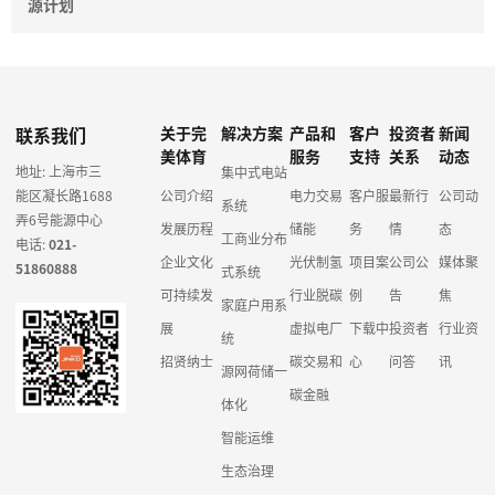
源计划
联系我们
关于完
解决方案
产品和
客户
投资者
新闻
美体育
服务
支持
关系
动态
地址: 上海市三
集中式电站
能区凝长路1688
公司介绍
电力交易
客户服
最新行
公司动
系统
弄6号能源中心
发展历程
储能
务
情
态
工商业分布
电话:
021-
企业文化
光伏制氢
项目案
公司公
媒体聚
51860888
式系统
可持续发
行业脱碳
例
告
焦
家庭户用系
展
虚拟电厂
下载中
投资者
行业资
统
招贤纳士
碳交易和
心
问答
讯
源网荷储一
碳金融
体化
智能运维
生态治理