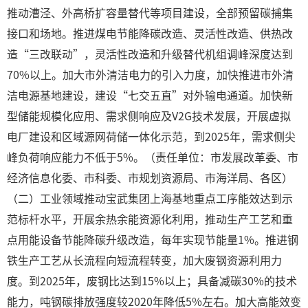
推动漕泾、外高桥扩容量替代等项目建设，全部预留碳捕集
接口和场地。推进煤电节能降碳改造、灵活性改造、供热改
造“三改联动”，灵活性改造和升级替代机组调峰深度达到
70%以上。加大市外清洁电力的引入力度，加快推进市外清
洁电源基地建设，建设“七交五直”对外输电通道。加快新
型储能规模化应用、需求侧响应及V2G技术发展，开展虚拟
电厂建设和区域源网荷储一体化示范，到2025年，需求侧尖
峰负荷响应能力不低于5%。（责任单位：市发展改革委、市
经济信息化委、市科委、市规划资源局、市海洋局、各区）
（二）工业领域推动宝武集团上海基地重点工序能效达到示
范标杆水平，开展余热余能资源化利用，推动生产工艺和重
点用能设备节能降碳升级改造，每年实现节能量1%。推进钢
铁生产工艺从长流程向短流程转变，加大废钢资源利用力
度。到2025年，废钢比达到15%以上；具备减碳30%的技术
能力，吨钢碳排放强度较2020年降低5%左右。加大高能效变