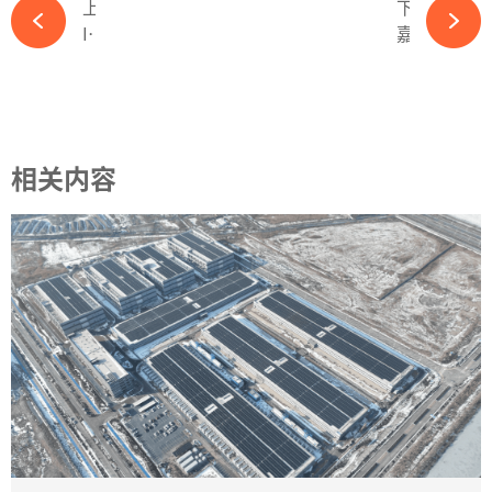
上一篇
下一篇
ITER 获得新可再生能源和数字化计划资金-完美体育官网登录365wm
嘉能可与 Pele Green Energy 达成太阳能发电厂协议-完美体育官网登录365wm
相关内容