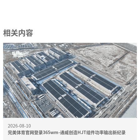
相关内容
2026-08-10
完美体育官网登录365wm-通威创造HJT组件功率输出新纪录