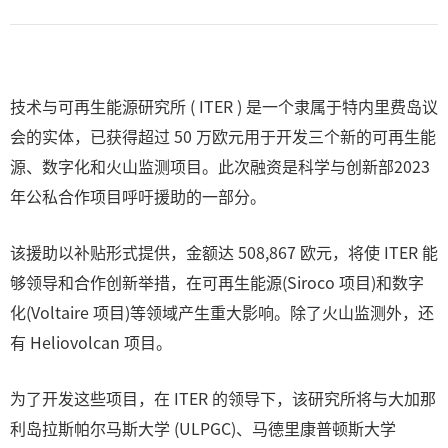
技术与可再生能源研究所 ( ITER ) 是一个隶属于特内里费岛议
会的实体，已获得超过 50 万欧元用于开发三个新的可再生能
源、数字化和火山监测项目。此次融资是科学与创新部2023
年公私合作项目呼吁援助的一部分。
该援助以补贴形式提供，金额达 508,867 欧元，将使 ITER 能
够领导和合作创新举措，在可再生能源(Siroco 项目)和数字
化(Voltaire 项目)等领域产生重大影响。除了火山监测外，还
有 Heliovolcan 项目。
为了开发这些项目，在 ITER 的领导下，该研究所将与大加那
利岛拉斯帕尔马斯大学 (ULPGC)、马德里康普顿斯大学