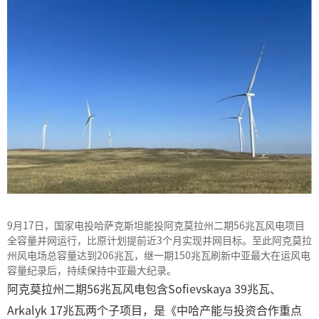
9月17日，国家电投哈萨克斯坦能投阿克莫拉州二期56兆瓦风电项目
全容量并网运行，比原计划提前近3个月实现并网目标。至此阿克莫拉
州风电场总容量达到206兆瓦，继一期150兆瓦刷新中亚最大在运风电
容量纪录后，持续保持中亚最大纪录。
阿克莫拉州二期56兆瓦风电包含Sofievskaya 39兆瓦、
Arkalyk 17兆瓦两个子项目，是《中哈产能与投资合作重点