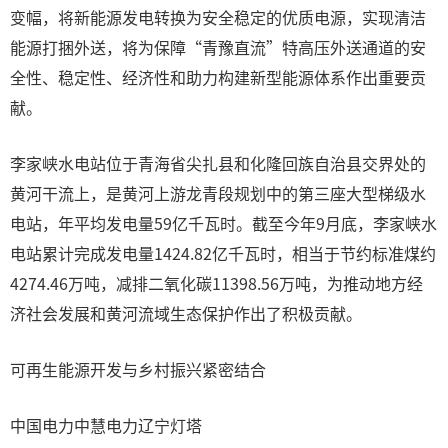
变幅，将新能源发电转换为安全稳定的优质电源，实现清洁
能源打捆外送，将为保障“青豫直流”特高压外送通道的安
全性、稳定性、经济性和助力构建新型能源体系作出重要贡
献。
李家峡水电站位于青海省尖扎县和化隆回族自治县交界处的
黄河干流上，是黄河上游龙青段规划中的第三座大型梯级水
电站，年平均发电量59亿千瓦时。截至今年9月底，李家峡水
电站累计完成发电量1424.82亿千瓦时，相当于节约标准煤约
4274.46万吨，减排二氧化碳11398.56万吨，为推动地方经
济社会发展和黄河流域生态保护作出了积极贡献。
可再生能源开发与乡村振兴紧密结合
中国电力中慧电力辽宁灯塔