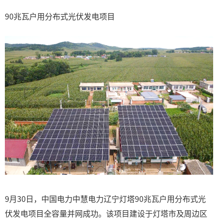
90兆瓦户用分布式光伏发电项目
9月30日，中国电力中慧电力辽宁灯塔90兆瓦户用分布式光
伏发电项目全容量并网成功。该项目建设于灯塔市及周边区