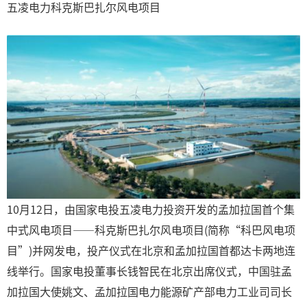
五凌电力科克斯巴扎尔风电项目
10月12日，由国家电投五凌电力投资开发的孟加拉国首个集
中式风电项目——科克斯巴扎尔风电项目(简称“科巴风电项
目”)并网发电，投产仪式在北京和孟加拉国首都达卡两地连
线举行。国家电投董事长钱智民在北京出席仪式，中国驻孟
加拉国大使姚文、孟加拉国电力能源矿产部电力工业司司长