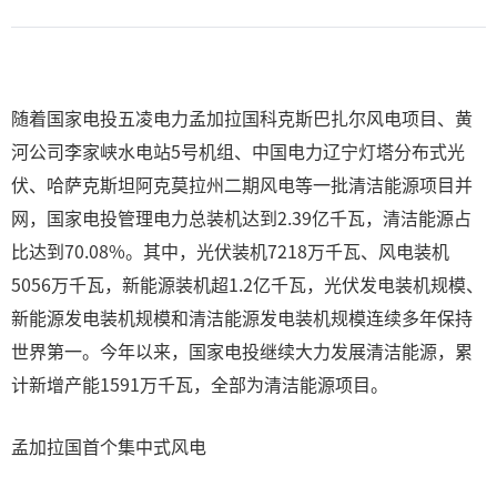
随着国家电投五凌电力孟加拉国科克斯巴扎尔风电项目、黄
河公司李家峡水电站5号机组、中国电力辽宁灯塔分布式光
伏、哈萨克斯坦阿克莫拉州二期风电等一批清洁能源项目并
网，国家电投管理电力总装机达到2.39亿千瓦，清洁能源占
比达到70.08%。其中，光伏装机7218万千瓦、风电装机
5056万千瓦，新能源装机超1.2亿千瓦，光伏发电装机规模、
新能源发电装机规模和清洁能源发电装机规模连续多年保持
世界第一。今年以来，国家电投继续大力发展清洁能源，累
计新增产能1591万千瓦，全部为清洁能源项目。
孟加拉国首个集中式风电