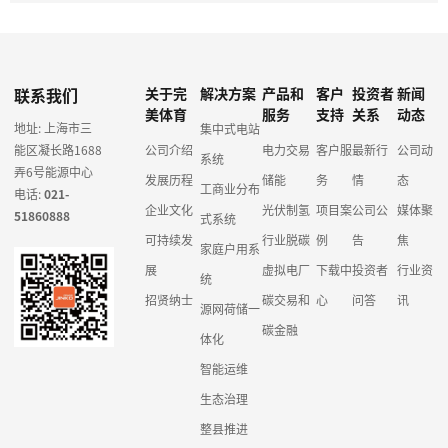
联系我们
关于完
解决方案
产品和
客户
投资者
新闻
美体育
服务
支持
关系
动态
地址: 上海市三
集中式电站
能区凝长路1688
公司介绍
电力交易
客户服
最新行
公司动
系统
弄6号能源中心
发展历程
储能
务
情
态
工商业分布
电话:
021-
企业文化
光伏制氢
项目案
公司公
媒体聚
51860888
式系统
可持续发
行业脱碳
例
告
焦
家庭户用系
展
虚拟电厂
下载中
投资者
行业资
统
招贤纳士
碳交易和
心
问答
讯
源网荷储一
碳金融
体化
智能运维
生态治理
整县推进