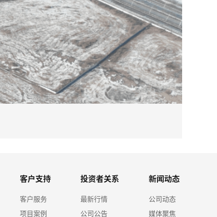
2026-08
完美体育
客户支持
投资者关系
新闻动态
客户服务
最新行情
公司动态
项目案例
公司公告
媒体聚焦