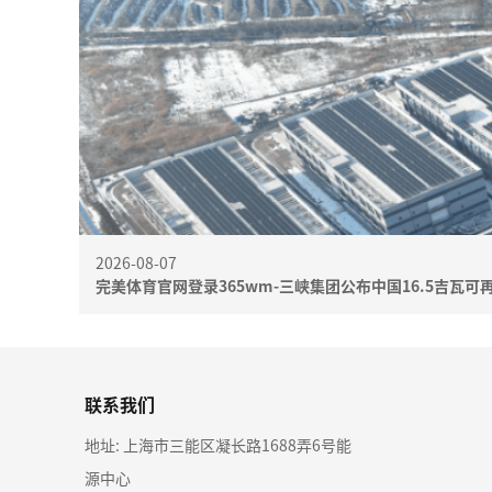
2026-08-07
完美体育官网登录365wm-三峡集团公布中国16.5吉瓦可
联系我们
地址: 上海市三能区凝长路1688弄6号能
源中心