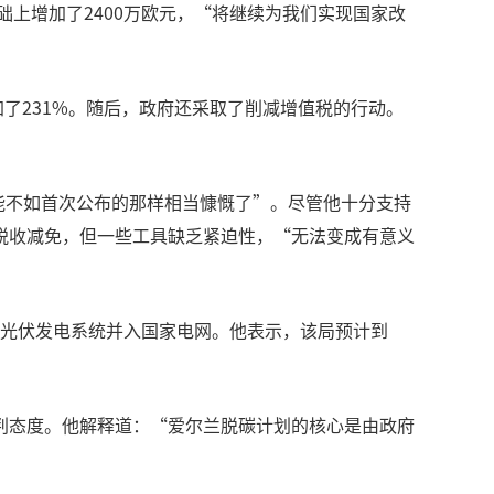
础上增加了2400万欧元，“将继续为我们实现国家改
增加了231%。随后，政府还采取了削减增值税的行动。
算“可能不如首次公布的那样相当慷慨了”。尽管他十分支持
税收减免，但一些工具缺乏紧迫性，“无法变成有意义
和地面光伏发电系统并入国家电网。他表示，该局预计到
判态度。他解释道：“爱尔兰脱碳计划的核心是由政府