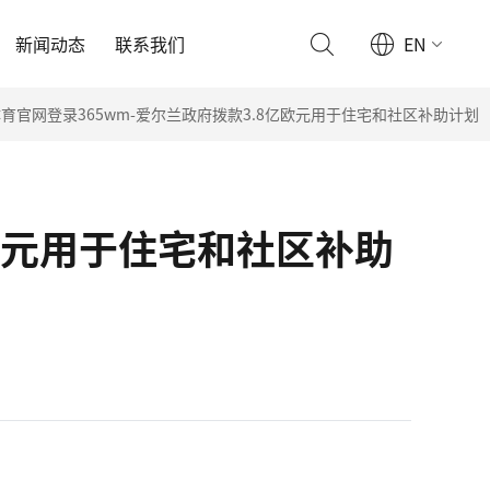
新闻动态
联系我们
EN
育官网登录365wm-爱尔兰政府拨款3.8亿欧元用于住宅和社区补助计划
亿欧元用于住宅和社区补助