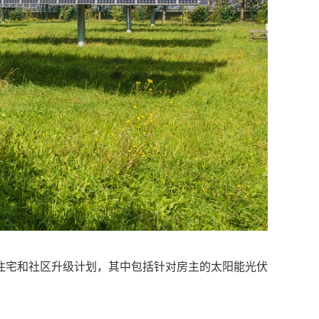
03亿美元)用于住宅和社区升级计划，其中包括针对房主的太阳能光伏