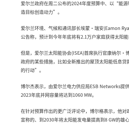
爱尔兰政府在周二公布的2024年度预算中、以“能
造目标创造动力”。
爱尔兰环境、气候和通讯部长埃蒙·瑞安(Eamon R
公告称，预计到今年年底将有2.1万户家庭获得太阳
但是，爱尔兰太阳能协会(ISEA)首席执行官康纳尔·博
政府的某些措施，比如全新推出的屋顶太阳能低息贷
的行动”。
博尔杰表示，由爱尔兰电力供应局ESB Network
2023年底并网容量将达到1060 MW。
在针对预算作出的更广泛评论中，博尔格表示，他对
宣称的、到2030年将太阳能发电量提高到8 GW的雄