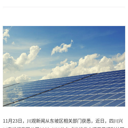
11月23日，川观新闻从东坡区相关部门获悉，近日，四川兴