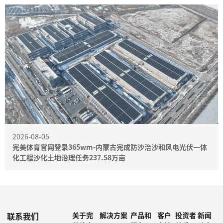
2026-08-05
完美体育官网登录365wm-内蒙古完成防沙治沙和风电光伏一体
化工程沙化土地治理任务237.58万亩
联系我们
关于完
解决方案
产品和
客户
投资者
新闻