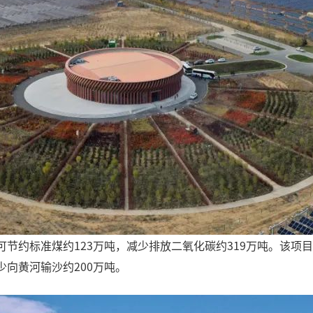
可节约标准煤约123万吨，减少排放二氧化碳约319万吨。该
少向黄河输沙约200万吨。