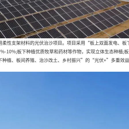
用柔性支架材料的光伏治沙项目。项目采用“板上双面发电、板
%-10%;板下种植优质牧草和药材等作物，实现立体生态种植
下种植、板间养殖、治沙改土、乡村振兴”的“光伏+”多重效