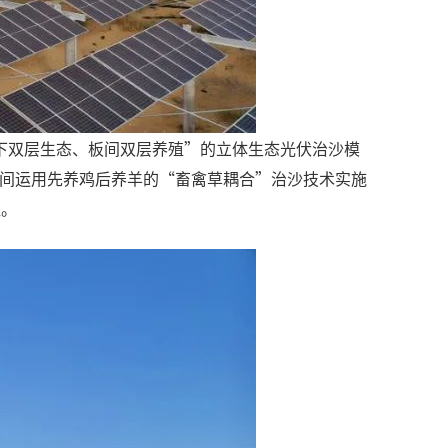
下双层生态、板间双层养殖”的立体生态光伏治沙模
;板间运用先养鸡后养羊的“畜禽草耦合”治沙技术实施
益。