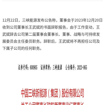
12月22日，三峡能源发布公告称，董事会于2023年12月20日
收到公司董事长王武斌的书面辞职报告，由于工作变动，王
武斌辞去公司第二届董事会董事长、董事、战略与可持续发
展委员会主任委员职务。辞职后，王武斌将不再担任公司及
下属子公司的任何职务。