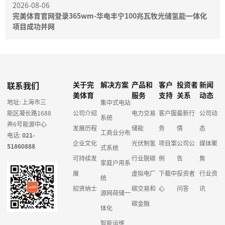
2026-08-06
完美体育官网登录365wm-华电丰宁100兆瓦牧光储氢能一体化
项目成功并网
联系我们
关于完
解决方案
产品和
客户
投资者
新闻
美体育
服务
支持
关系
动态
地址: 上海市三
集中式电站
能区凝长路1688
公司介绍
电力交易
客户服
最新行
公司动
系统
弄6号能源中心
发展历程
储能
务
情
态
工商业分布
电话:
021-
企业文化
光伏制氢
项目案
公司公
媒体聚
51860888
式系统
可持续发
行业脱碳
例
告
焦
家庭户用系
展
虚拟电厂
下载中
投资者
行业资
统
招贤纳士
碳交易和
心
问答
讯
源网荷储一
碳金融
体化
智能运维