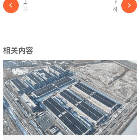
上一篇
下一篇
国家能源局：2024年全国风电光伏新增装机2亿千瓦左右-完美体育官网登录365wm
林洋金东纸业19.75MWp(三期)屋顶分布式光伏发电项目成功并网！-完美体育官网登录365wm
相关内容