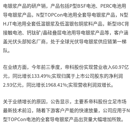
电银浆产品的研产销，产品包括P型BSF电池、PERC电池用
导电银浆产品，N型TOPCon电池用全套导电银浆产品，N型
HJT电池用全套低温银浆及低温银包铜浆料产品，新型IBC背
接触电池、钙钛矿/晶硅叠层电池用导电银浆产品等，客户涵
盖光伏头部知名厂商，处于全球光伏导电银浆供应链第一梯
队。
在业绩方面，今年前三季度，帝科股份实现营业收入60.97亿
元，同比增长133.49%;实现归属于上市公司股东的净利润
2.93亿元，同比增长1968.41%;实现营收利润双增长。
关于业绩增长的原因，公告显示，主要系帝科股份立足市场
最新技术前沿，随着下游客户产能的快速放量，公司应用于N
型TOPCon电池的全套导电银浆产品出货量大幅增加所致。