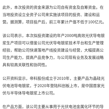
此外，本次投资的资金来源为公司自有资金及自筹资金。在
当地投资设立全资子公司来实施该项目的投资、建设和运
营。据测算，项目投产后，前三年累计产值不低于100亿元。
该公司表示，本次拟投资建设的年产2000吨高效光伏导电银
浆生产项目可以借鉴公司光伏导电银浆技术平台和生产管理
经验，帮助公司快速落地产线投资建设与经营，大幅提高公
司生产能力，提高产品竞争力，与公司现有业务及发展战略
具有较高关联性和协同性。
公开资料显示，帝科股份成立于2010年，主要产品为晶硅光
伏电池导电银浆，于2020年登陆科创板上市，是中国首家光
伏与半导体导电银浆上市公司。
在产品方面，该公司主要从事用于光伏电池金属化环节的导