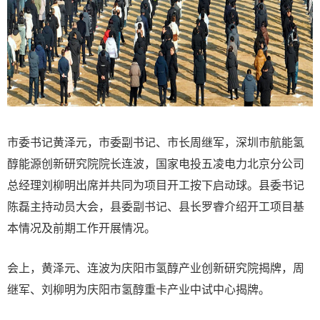
市委书记黄泽元，市委副书记、市长周继军，深圳市航能氢
醇能源创新研究院院长连波，国家电投五凌电力北京分公司
总经理刘柳明出席并共同为项目开工按下启动球。县委书记
陈磊主持动员大会，县委副书记、县长罗睿介绍开工项目基
本情况及前期工作开展情况。
会上，黄泽元、连波为庆阳市氢醇产业创新研究院揭牌，周
继军、刘柳明为庆阳市氢醇重卡产业中试中心揭牌。