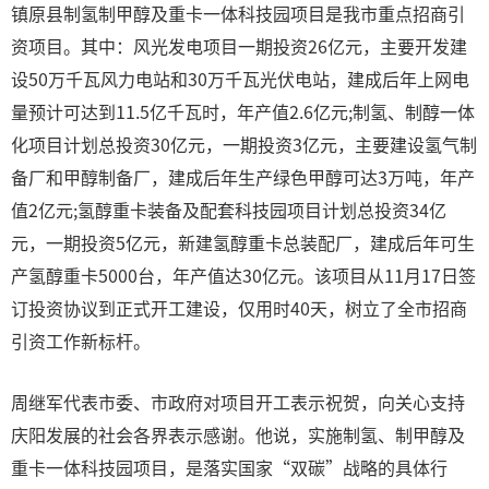
镇原县制氢制甲醇及重卡一体科技园项目是我市重点招商引
资项目。其中：风光发电项目一期投资26亿元，主要开发建
设50万千瓦风力电站和30万千瓦光伏电站，建成后年上网电
量预计可达到11.5亿千瓦时，年产值2.6亿元;制氢、制醇一体
化项目计划总投资30亿元，一期投资3亿元，主要建设氢气制
备厂和甲醇制备厂，建成后年生产绿色甲醇可达3万吨，年产
值2亿元;氢醇重卡装备及配套科技园项目计划总投资34亿
元，一期投资5亿元，新建氢醇重卡总装配厂，建成后年可生
产氢醇重卡5000台，年产值达30亿元。该项目从11月17日签
订投资协议到正式开工建设，仅用时40天，树立了全市招商
引资工作新标杆。
周继军代表市委、市政府对项目开工表示祝贺，向关心支持
庆阳发展的社会各界表示感谢。他说，实施制氢、制甲醇及
重卡一体科技园项目，是落实国家“双碳”战略的具体行