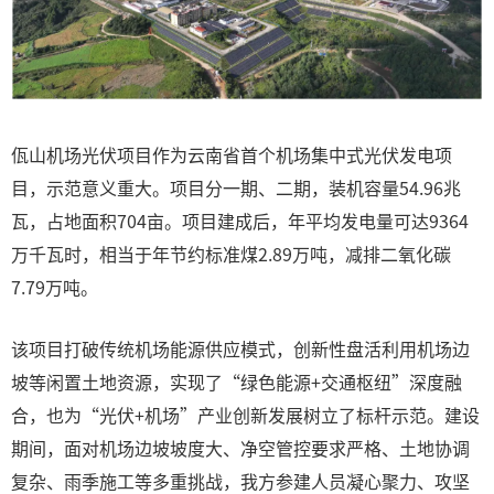
佤山机场光伏项目作为云南省首个机场集中式光伏发电项
目，示范意义重大。项目分一期、二期，装机容量54.96兆
瓦，占地面积704亩。项目建成后，年平均发电量可达9364
万千瓦时，相当于年节约标准煤2.89万吨，减排二氧化碳
7.79万吨。
该项目打破传统机场能源供应模式，创新性盘活利用机场边
坡等闲置土地资源，实现了“绿色能源+交通枢纽”深度融
合，也为“光伏+机场”产业创新发展树立了标杆示范。建设
期间，面对机场边坡坡度大、净空管控要求严格、土地协调
复杂、雨季施工等多重挑战，我方参建人员凝心聚力、攻坚