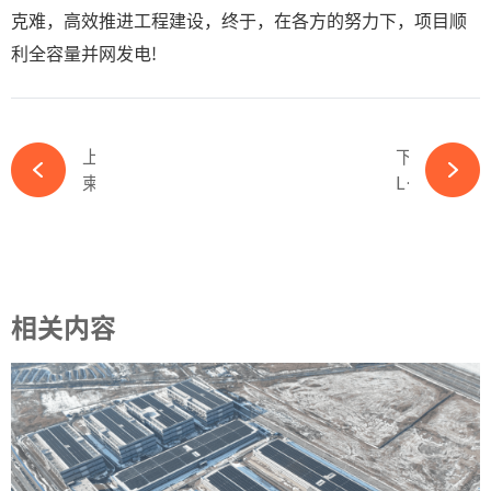
克难，高效推进工程建设，终于，在各方的努力下，项目顺
利全容量并网发电!
上一篇
下一篇
柬埔寨降低电动汽车、电炉和太阳能设备的进口关税-完美体育官网登录365wm
LG电子印度公司签署长期太阳能购电协议-完美体育官网登录365wm
相关内容