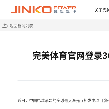
关于完
返回新闻列表
完美体育官网登录3
近日，中国电建承建的全球最大渔光互补发电项目滨