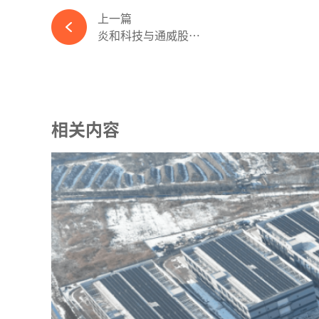
上一篇
炎和科技与通威股份达成战略合作，携手布局太空光伏领域-完美体育官网登录365wm
相关内容