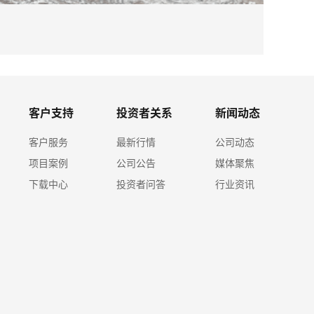
2026-08
完美体育
客户支持
投资者关系
新闻动态
客户服务
最新行情
公司动态
项目案例
公司公告
媒体聚焦
下载中心
投资者问答
行业资讯