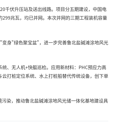
220千伏升压站及送出线路。项目分五期建设，中国电
约299兆瓦，均已并网。本次并网的三期工程装机容量
"变身"绿色聚宝盆"，进一步完善鲁北盐碱滩涂地风光
统、无人机+快艇巡检。应用新材料：PHC预应力高
斗云打桩定位系统、水上打桩船替代传统设备，创下单
环境污染，推动鲁北盐碱滩涂地风光储一体化基地建设具