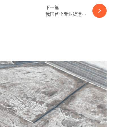
下一篇
我国首个专业货运枢纽机场光伏发电突破1亿千瓦时-完美体育官网登录365wm