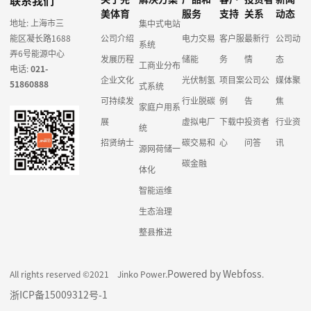
联系我们
美体育
服务
支持
关系
动态
地址: 上海市三
集中式电站
能区凝长路1688
公司介绍
电力交易
客户服
最新行
公司动
系统
弄6号能源中心
发展历程
储能
务
情
态
工商业分布
电话:
021-
企业文化
光伏制氢
项目案
公司公
媒体聚
51860888
式系统
可持续发
行业脱碳
例
告
焦
家庭户用系
展
虚拟电厂
下载中
投资者
行业资
统
招贤纳士
碳交易和
心
问答
讯
源网荷储一
碳金融
体化
智能运维
生态治理
整县推进
Powered by Webfoss
All rights reserved ©2021 Jinko Power.
.
浙ICP备15009312号-1