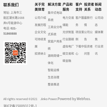
联系我们
关于完
解决方案
产品和
客户
投资者
新闻
美体育
服务
支持
关系
动态
地址: 上海市三
集中式电站
能区凝长路1688
公司介绍
电力交易
客户服
最新行
公司动
系统
弄6号能源中心
发展历程
储能
务
情
态
工商业分布
电话:
021-
企业文化
光伏制氢
项目案
公司公
媒体聚
51860888
式系统
可持续发
行业脱碳
例
告
焦
家庭户用系
展
虚拟电厂
下载中
投资者
行业资
统
招贤纳士
碳交易和
心
问答
讯
源网荷储一
碳金融
体化
智能运维
生态治理
整县推进
Powered by Webfoss
All rights reserved ©2021 Jinko Power.
.
浙ICP备15009312号-1