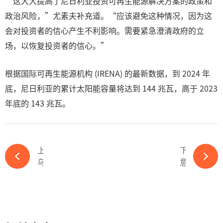
“这大大提高了尼日利亚投资可再生能源解决方案的政策和
政治风险，”尤素夫补充道。“应该避免这种情况，因为这
会对投资者的信心产生不利影响。需要紧急澄清政府的立
场，以恢复投资者的信心。”
根据国际可再生​​能源机构 (IRENA) 的最新数据，到 2024 年
底，尼日利亚的累计太阳能容量将达到 144 兆瓦，高于 2023
年底的 143 兆瓦。
上一篇
下一篇
乌兹别克斯坦即将成立国家能源效率机构-完美体育官网登录365wm
意大利启动第二次农业光伏招标-完美体育官网登录365wm