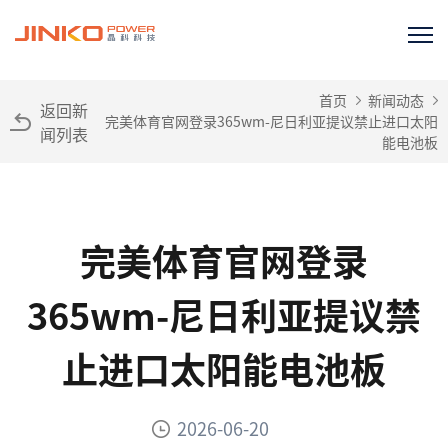
首页
新闻动态
返回新
完美体育官网登录365wm-尼日利亚提议禁止进口太阳
闻列表
能电池板
完美体育官网登录
365wm-尼日利亚提议禁
止进口太阳能电池板
2026-06-20