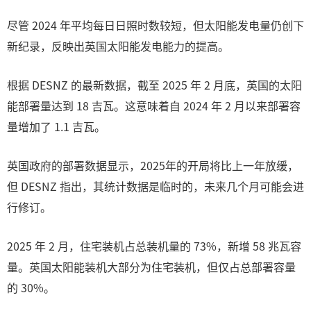
尽管 2024 年平均每日日照时数较短，但太阳能发电量仍创下
新纪录，反映出英国太阳能发电能力的提高。
根据 DESNZ 的最新数据，截至 2025 年 2 月底，英国的太阳
能部署量达到 18 吉瓦。这意味着自 2024 年 2 月以来部署容
量增加了 1.1 吉瓦。
英国政府的部署数据显示，2025年的开局将比上一年放缓，
但 DESNZ 指出，其统计数据是临时的，未来几个月可能会进
行修订。
2025 年 2 月，住宅装机占总装机量的 73%，新增 58 兆瓦容
量。英国太阳能装机大部分为住宅装机，但仅占总部署容量
的 30%。