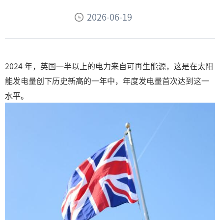
2026-06-19
2024 年，英国一半以上的电力来自可再生能源，这是在太阳
能发电量创下历史新高的一年中，年度发电量首次达到这一
水平。