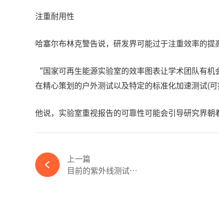
注重耐用性
哈塞尔布林克警告说，研发界可能过于注重效率的提
“国家可再生能源实验室的效率图表让学术团队有机
在精心策划的户外测试以及特定的标准化加速测试(可
他说，实验室重视报告的可靠性可能会引导研究界朝
上一篇
目前的紫外线测试高估了TOPCon太阳能组件的退化-完美体育官网登录365wm