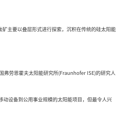
钛矿主要以叠层形式进行探索，沉积在传统的硅太阳能
霍夫太阳能研究所(Fraunhofer ISE)的研究人
品和项目，从移动设备到公用事业规模的太阳能项目，但最令人兴