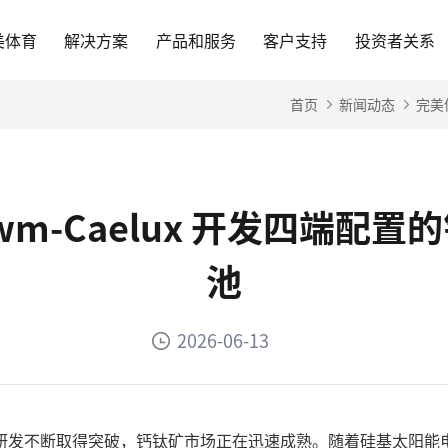
美体育
解决方案
产品和服务
客户支持
投资者关系
首页
新闻动态
完美
m-Caelux 开发四端配
池
2026-06-13
研发不断取得突破，钙钛矿市场正在迅速成熟。随着硅基太阳能