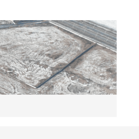
2026-08
完美体育