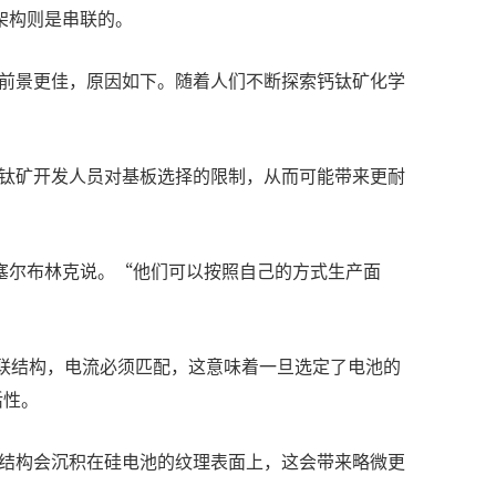
T架构则是串联的。
用前景更佳，原因如下。随着人们不断探索钙钛矿化学
钙钛矿开发人员对基板选择的限制，从而可能带来更耐
塞尔布林克说。“他们可以按照自己的方式生产面
串联结构，电流必须匹配，这意味着一旦选定了电池的
活性。
联结构会沉积在硅电池的纹理表面上，这会带来略微更