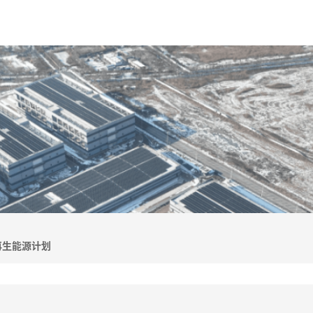
再生能源计划