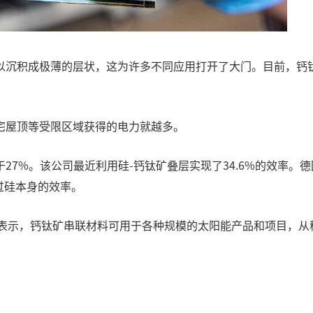
以沉积成极薄的层状，这为许多不同应用打开了大门。目前，钙
宅屋顶等受限区域获得的电力就越多。
。该公司最近利用硅-钙钛矿叠层实现了34.6%的效率。德国弗劳恩
过硅本身的效率。
 Hasselbrink 表示，钙钛矿串联材料可用于各种规模的太阳能产