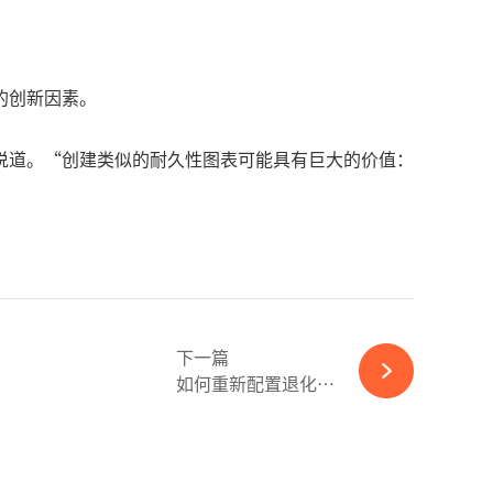
的创新因素。
说道。“创建类似的耐久性图表可能具有巨大的价值：
下一篇
如何重新配置​​退化的光伏电站中的光伏组件-完美体育官网登录365wm