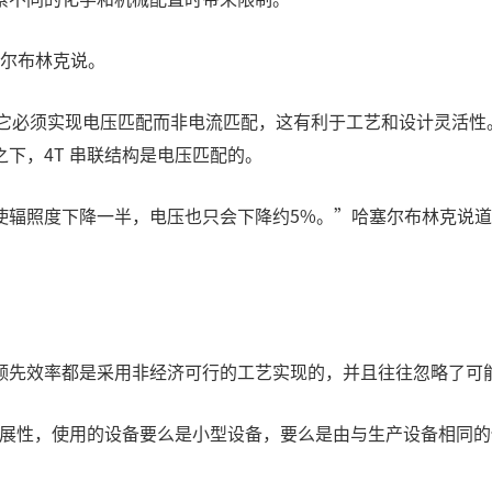
塞尔布林克说。
势在于，它必须实现电压匹配而非电流匹配，这有利于工艺和设计灵活性
下，4T 串联结构是电压匹配的。
使辐照度下降一半，电压也只会下降约5%。”哈塞尔布林克说
领先效率都是采用非经济可行的工艺实现的，并且往往忽略了可
了可扩展性，使用的设备要么是小型设备，要么是由与生产设备相