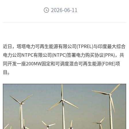
2026-06-11
近日，塔塔电力可再生能源有限公司(TPREL)与印度最大综合
电力公司NTPC有限公司(NTPC)签署电力购买协议(PPA)，共
同开发一座200MW固定和可调度混合可再生能源(FDRE)项
目。