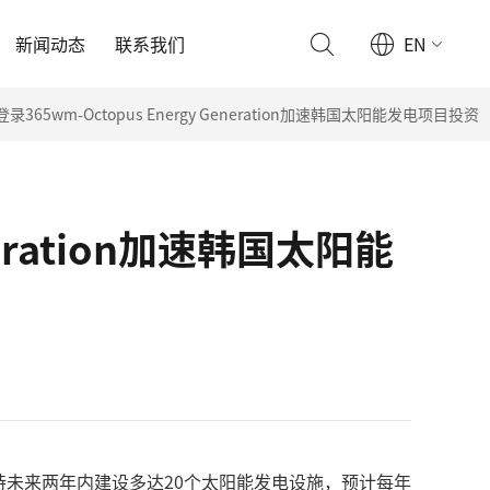
新闻动态
联系我们
EN
365wm-Octopus Energy Generation加速韩国太阳能发电项目投资
neration加速韩国太阳能
用于支持未来两年内建设多达20个太阳能发电设施，预计每年