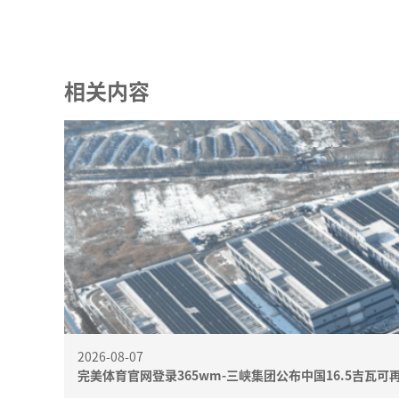
相关内容
2026-08-07
完美体育官网登录365wm-三峡集团公布中国16.5吉瓦可