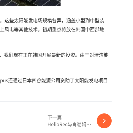
Energy合作。这些太阳能发电场规模各异，涵盖小型到中型装
和陆上风电等其他技术。初期重点将放在韩国中西部地
的第一步之后，我们现在正在韩国开展最新的投资。由于对清洁能
Octopus还通过日本四谷能源公司资助了太阳能发电项目
下一篇
HelioRec与肖勒姆港合作开发英国浮动太阳能项目-完美体育官网登录365wm