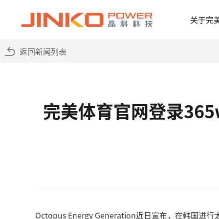
关于完
返回新闻列表
完美体育官网登录365wm-
Octopus Energy Generation近日