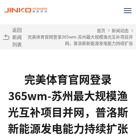
返回
首页
新闻动态
新闻
完美体育官网登录365wm-苏州最大规模渔光互补项目并
网，普洛斯新能源发电能力持续扩张
列表
完美体育官网登录
365wm-苏州最大规模渔
光互补项目并网，普洛斯
新能源发电能力持续扩张