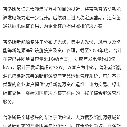
普洛斯吴江东太湖渔光互补项目的投运，将带动普洛斯新能
源发电能力进一步提升。后续项目进入稳定运营期，还有望
通过绿电绿证交易，为企业客户提供减排解决方案。
普洛斯新能源专注于分布式光伏、集中式光伏、风电以及储
能等新能源基础设施投资及资产管理，截至2024年底，合计
在管已并网项目容量近1GW(吉瓦)，对应年发电量约10亿
kWh，累计开发规模超过2GW。以客户为中心，普洛斯新能
源已搭建起完善的新能源资产智慧运维管理系统，可为不同
类型的企业客户提供包括新能源资产运维、电力交易、绿电
绿证交易、零碳园区解决方案等在内的一揽子综合能源管理
服务。
普洛斯是全球领先的专注于供应链、大数据及新能源领域新
型基础设施的产业服务与投资公司。在新能源领域，普洛斯