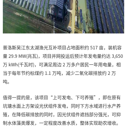
普洛斯吴江东太湖渔光互补项目占地面积约 517 亩，装机容
量 29.9 MW(兆瓦)，项目并网投运后预计年发电量约达 3,650
万 kWh(千瓦时)，可满足周边 2 万多户居民一年用电量，相
当于每年节约标煤约 1.1 万吨，减少二氧化碳排放约 2 万
吨。
值得一提的是，该项目“上可发电、下可养殖”，即在原有
坑塘水面上方架设光伏组件发电，同时下方水域进行水产养
殖，在降低碳排放的同时，因光伏组件遮挡部分强光，可抑
制水体藻类爆发，一定程度改善水质，整体实现助农增收。