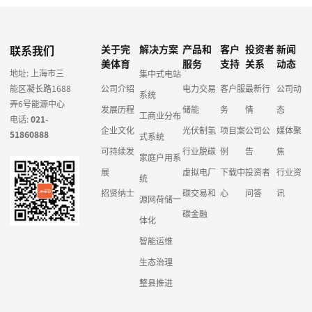
联系我们
关于完
解决方案
产品和
客户
投资者
新闻
美体育
服务
支持
关系
动态
地址: 上海市三
集中式电站
能区凝长路1688
公司介绍
电力交易
客户服
最新行
公司动
系统
弄6号能源中心
发展历程
储能
务
情
态
工商业分布
电话:
021-
企业文化
光伏制氢
项目案
公司公
媒体聚
51860888
式系统
可持续发
行业脱碳
例
告
焦
家庭户用系
展
虚拟电厂
下载中
投资者
行业资
统
招贤纳士
碳交易和
心
问答
讯
源网荷储一
碳金融
体化
智能运维
生态治理
整县推进