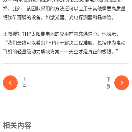
择。此外，该团队采用的方法还可以应用于其他需要高质量
钙钛矿薄膜的设备，如激光器、光电探测器和晶体管。
王教授对THP太阳能电池的应用前景充满信心。他表示：
“我们最终可以看到THP用于解决工程难题，包括作为电动
飞机的轻量级动力解决方案——天空才是真正的极限。”
上一篇
下一篇
三一重能入选标普全球《可持续发展年鉴（中国版）》彰显ESG领导力-完美体育官网登录365wm
我国风光装机历史性超过火电-完美体育官网登录365wm
相关内容