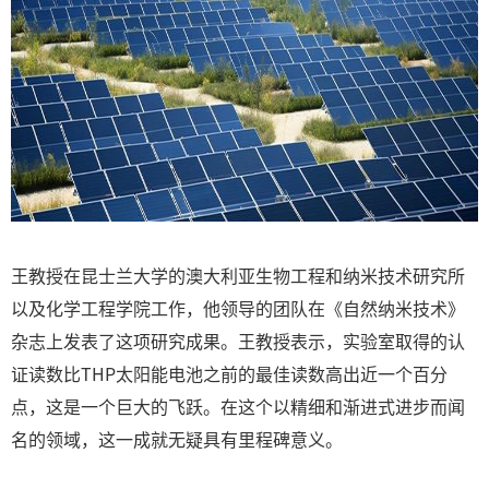
王教授在昆士兰大学的澳大利亚生物工程和纳米技术研究所
以及化学工程学院工作，他领导的团队在《自然纳米技术》
杂志上发表了这项研究成果。王教授表示，实验室取得的认
证读数比THP太阳能电池之前的最佳读数高出近一个百分
点，这是一个巨大的飞跃。在这个以精细和渐进式进步而闻
名的领域，这一成就无疑具有里程碑意义。