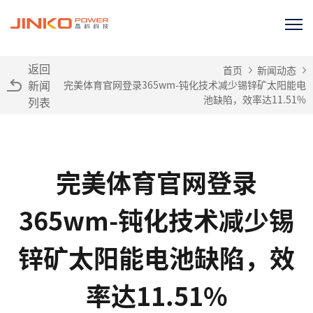
返回
首页
新闻动态
新闻
完美体育官网登录365wm-钝化技术减少锡锌矿太阳能电
池缺陷，效率达11.51%
列表
完美体育官网登录
365wm-钝化技术减少锡
锌矿太阳能电池缺陷，效
率达11.51%