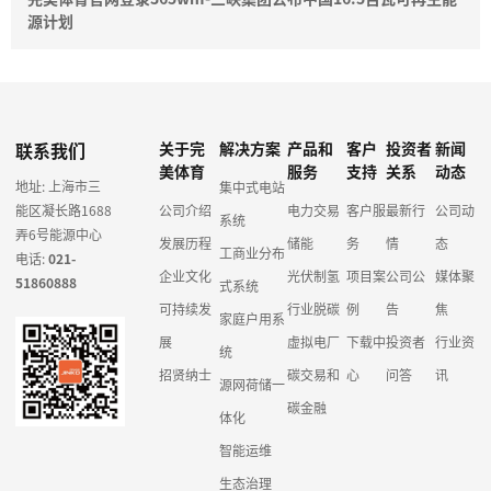
源计划
联系我们
关于完
解决方案
产品和
客户
投资者
新闻
美体育
服务
支持
关系
动态
地址: 上海市三
集中式电站
能区凝长路1688
公司介绍
电力交易
客户服
最新行
公司动
系统
弄6号能源中心
发展历程
储能
务
情
态
工商业分布
电话:
021-
企业文化
光伏制氢
项目案
公司公
媒体聚
51860888
式系统
可持续发
行业脱碳
例
告
焦
家庭户用系
展
虚拟电厂
下载中
投资者
行业资
统
招贤纳士
碳交易和
心
问答
讯
源网荷储一
碳金融
体化
智能运维
生态治理