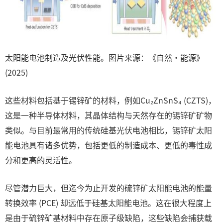
太阳能电池制造及光伏性能。图片来源：《自然·能源》
(2025)
这些材料包括基于锡锌矿的材料，例如Cu₂ZnSnS₄ (CZTS)，
这是一种半导体材料，其晶体结构与天然存在的锡锌矿矿物
类似。与目前最常用的传统硅基光伏电池相比，锡锌矿太阳
能电池具有诸多优势，包括更低的制造成本、更低的毒性成
分和更高的灵活性。
尽管潜力巨大，但迄今为止开发的硫锌矿太阳能电池的能量
转换效率 (PCE) 却远低于硅基太阳能电池。这在很大程度上
是由于硫锌矿基材料中存在原子级缺陷，这些缺陷会捕获载