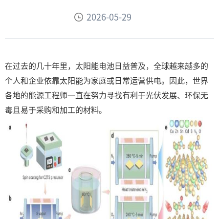
2026-05-29
在过去的几十年里，太阳能电池日益普及，全球越来越多的
个人和企业依靠太阳能为家庭或日常运营供电。因此，世界
各地的能源工程师一直在努力寻找有利于光伏发展、环保无
毒且易于采购和加工的材料。