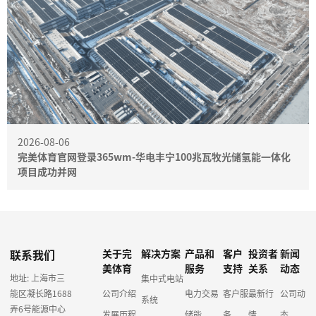
2026-08-06
完美体育官网登录365wm-华电丰宁100兆瓦牧光储氢能一体化
项目成功并网
联系我们
关于完
解决方案
产品和
客户
投资者
新闻
美体育
服务
支持
关系
动态
地址: 上海市三
集中式电站
能区凝长路1688
公司介绍
电力交易
客户服
最新行
公司动
系统
弄6号能源中心
发展历程
储能
务
情
态