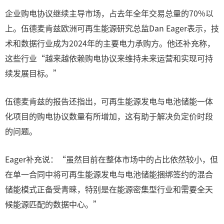
企业购电协议继续主导市场，占去年全年交易总量的70%以
上。伍德麦肯兹欧洲可再生能源研究总监Dan Eager表示，技
术和数据行业成为2024年的主要电力承购方。他还补充称，
这些行业“越来越依赖购电协议来维持未来运营和实现可持
续发展目标。”
伍德麦肯兹的报告还指出，可再生能源发电与电池储能一体
化项目的购电协议数量有所增加，这有助于解决负定价时段
的问题。
Eager补充说：“虽然目前在整体市场中的占比依然较小，但
在单一合同中将可再生能源发电与电池储能捆绑签约的混合
储能模式正备受青睐，特别是在能源密集型行业和需要全天
候能源匹配的数据中心。”