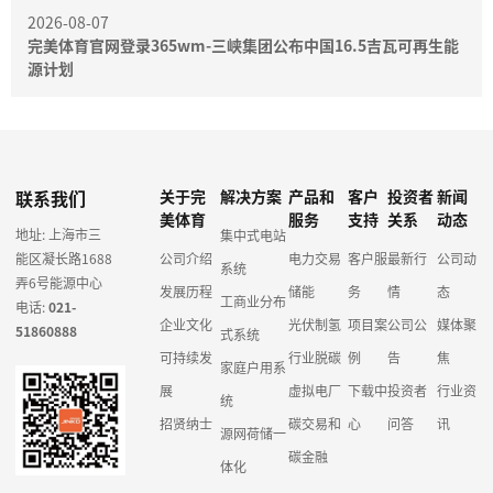
2026-08-07
完美体育官网登录365wm-三峡集团公布中国16.5吉瓦可再生能
源计划
联系我们
关于完
解决方案
产品和
客户
投资者
新闻
美体育
服务
支持
关系
动态
地址: 上海市三
集中式电站
能区凝长路1688
公司介绍
电力交易
客户服
最新行
公司动
系统
弄6号能源中心
发展历程
储能
务
情
态
工商业分布
电话:
021-
企业文化
光伏制氢
项目案
公司公
媒体聚
51860888
式系统
可持续发
行业脱碳
例
告
焦
家庭户用系
展
虚拟电厂
下载中
投资者
行业资
统
招贤纳士
碳交易和
心
问答
讯
源网荷储一
碳金融
体化