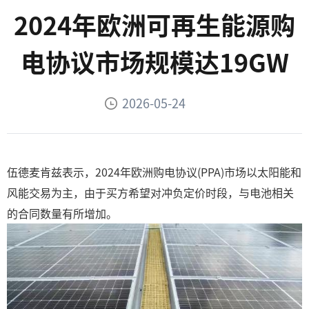
2024年欧洲可再生能源购
电协议市场规模达19GW
2026-05-24
伍德麦肯兹表示，2024年欧洲购电协议(PPA)市场以太阳能和
风能交易为主，由于买方希望对冲负定价时段，与电池相关
的合同数量有所增加。