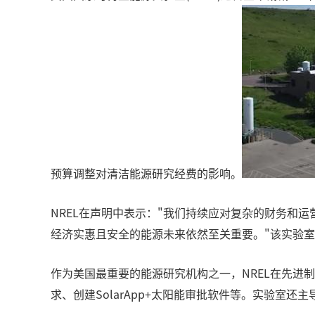
预算调整对清洁能源研究经费的影响。
NREL在声明中表示："我们持续应对复杂的财务和
经济实惠且安全的能源未来依然至关重要。"该实验室
作为美国最重要的能源研究机构之一，NREL在先
求、创建SolarApp+太阳能审批软件等。实验室