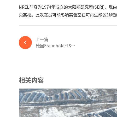
NREL前身为1974年成立的太阳能研究所(SERI
尖高校。此次裁员可能影响实验室在可再生能源领域
上一篇
德国Fraunhofer ISE与Freesuns合作建成光伏屋顶瓦试验生产线-完美体育官网登录365wm
相关内容