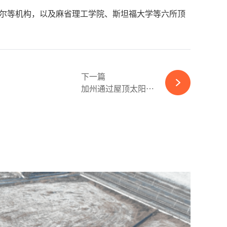
l、巴特尔等机构，以及麻省理工学院、斯坦福大学等六所顶
下一篇
加州通过屋顶太阳能补偿率调整法案引发争议-完美体育官网登录365wm