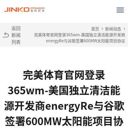
返回
首页
新闻动态
新闻
完美体育官网登录365wm-美国独立清洁能源开发商
energyRe与谷歌签署600MW太阳能项目协议
列表
完美体育官网登录
365wm-美国独立清洁能
源开发商energyRe与谷歌
签署600MW太阳能项目协