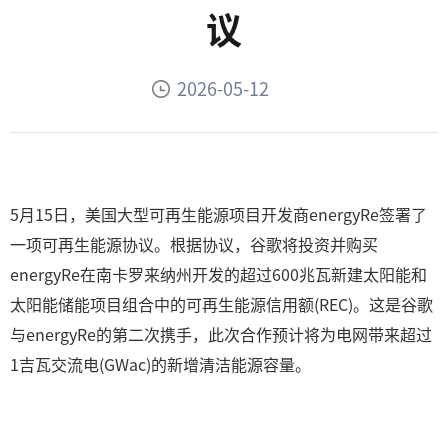
议
2026-05-12
5月15日，美国大型可再生能源项目开发商energyRe签署了
一项可再生能源协议。根据协议，谷歌将投资并购买
energyRe在南卡罗来纳州开发的超过600兆瓦新建太阳能和
太阳能储能项目组合中的可再生能源信用额(REC)。这是谷歌
与energyRe的第二次携手，此次合作预计将为电网带来超过
1吉瓦交流电(GWac)的新增清洁能源容量。