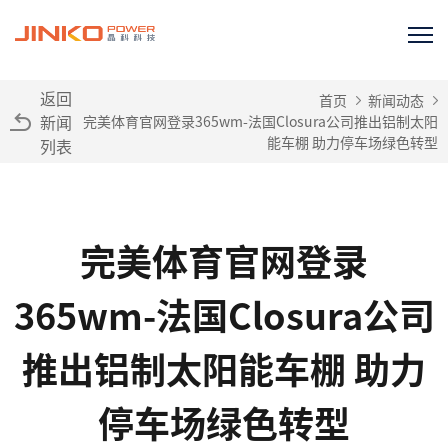
返回
首页
新闻动态
新闻
完美体育官网登录365wm-法国Closura公司推出铝制太阳
能车棚 助力停车场绿色转型
列表
完美体育官网登录
365wm-法国Closura公司
推出铝制太阳能车棚 助力
停车场绿色转型