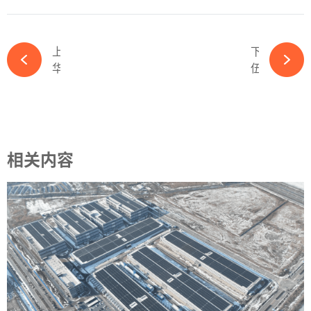
上一篇
下一篇
华电新能上市发行申请获证监会批准！-完美体育官网登录365wm
伍德麦肯兹（WoodMac）：2029年中东和北非太阳能产能将达到44吉瓦-完美体育官网登录365wm
相关内容