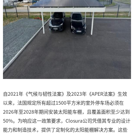
自2021年《气候与韧性法案》及2023年《APER法案》生效
以来，法国规定所有超过1500平方米的室外停车场必须在
2026年至2028年期间安装太阳能车棚，且覆盖面积至少达到
50%。为响应这一政策要求，Closura公司凭借其专业的设计
能力和制造技术，提供了定制化的太阳能棚解决方案。这些