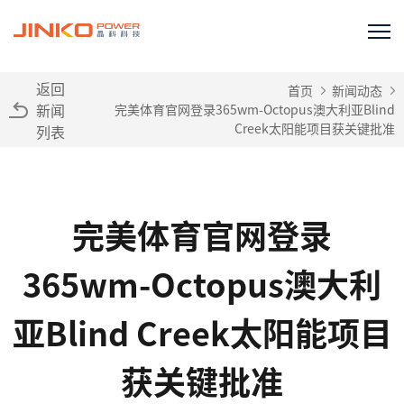
返回
首页
新闻动态
新闻
完美体育官网登录365wm-Octopus澳大利亚Blind
Creek太阳能项目获关键批准
列表
完美体育官网登录
365wm-Octopus澳大利
亚Blind Creek太阳能项目
获关键批准