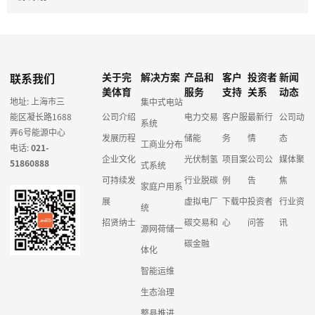
联系我们
关于完
解决方案
产品和
客户
投资者
新闻
美体育
服务
支持
关系
动态
地址: 上海市三
集中式电站
能区凝长路1688
公司介绍
电力交易
客户服
最新行
公司动
系统
弄6号能源中心
发展历程
储能
务
情
态
工商业分布
电话:
021-
企业文化
光伏制氢
项目案
公司公
媒体聚
51860888
式系统
可持续发
行业脱碳
例
告
焦
家庭户用系
展
虚拟电厂
下载中
投资者
行业资
统
招贤纳士
碳交易和
心
问答
讯
源网荷储一
碳金融
体化
智能运维
生态治理
整县推进