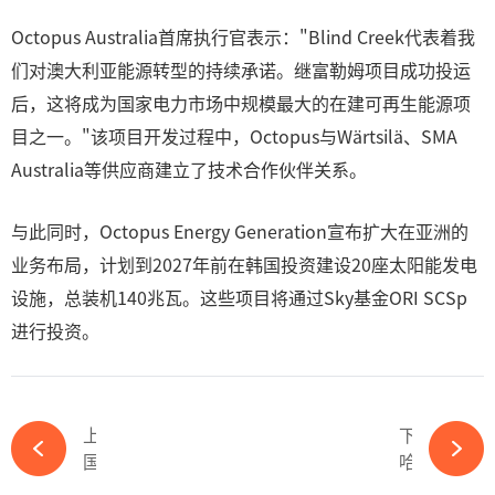
Octopus Australia首席执行官表示："Blind Creek代表着我
们对澳大利亚能源转型的持续承诺。继富勒姆项目成功投运
后，这将成为国家电力市场中规模最大的在建可再生能源项
目之一。"该项目开发过程中，Octopus与Wärtsilä、SMA
Australia等供应商建立了技术合作伙伴关系。
与此同时，Octopus Energy Generation宣布扩大在亚洲的
业务布局，计划到2027年前在韩国投资建设20座太阳能发电
设施，总装机140兆瓦。这些项目将通过Sky基金ORI SCSp
进行投资。
上一篇
下一篇
国家能源局负责人出席第十届金砖国家能源部长会-完美体育官网登录365wm
哈萨克斯坦可再生能源发电占比达6.43%-完美体育官网登录365wm