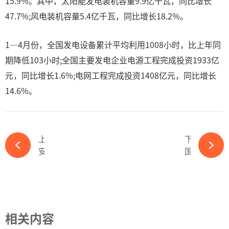
15.9%。其中，太阳能发电装机容量9.9亿千瓦，同比增长
47.7%;风电装机容量5.4亿千瓦，同比增长18.2%。
1—4月份，全国发电设备累计平均利用1008小时，比上年同
期降低103小时;全国主要发电企业电源工程完成投资1933亿
元，同比增长1.6%;电网工程完成投资1408亿元，同比增长
14.6%。
上一篇
下一篇
安哥拉太阳能自主供电海上平台交付-完美体育官网登录365wm
国投申腾喀什泽普县80万千瓦光伏治沙一体化项目送出线路工程监理服务公开招标-完美体育官网登录365wm
相关内容