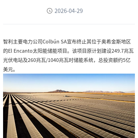
2026-04-29
智利主要电力公司Colbún SA宣布终止其位于奥希金斯地区
的El Encanto太阳能储能项目。该项目原计划建设249.7兆瓦
光伏电站及260兆瓦/1040兆瓦时储能系统，总投资额约5亿
美元。