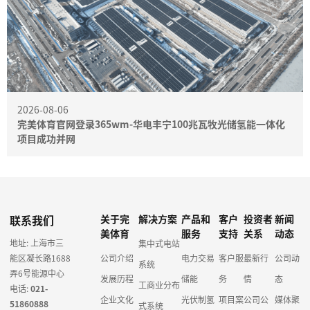
2026-08-06
完美体育官网登录365wm-华电丰宁100兆瓦牧光储氢能一体化
项目成功并网
联系我们
关于完
解决方案
产品和
客户
投资者
新闻
美体育
服务
支持
关系
动态
地址: 上海市三
集中式电站
能区凝长路1688
公司介绍
电力交易
客户服
最新行
公司动
系统
弄6号能源中心
发展历程
储能
务
情
态
工商业分布
电话:
021-
企业文化
光伏制氢
项目案
公司公
媒体聚
51860888
式系统