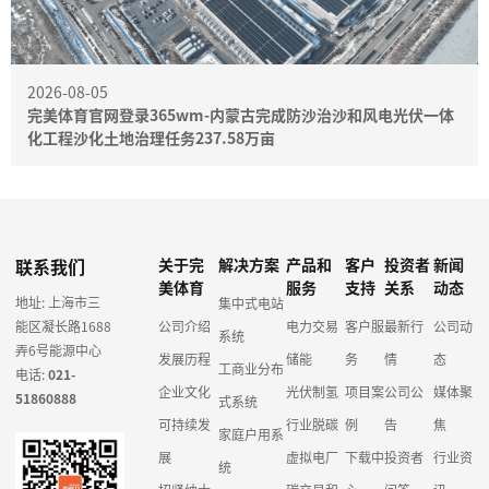
2026-08-05
完美体育官网登录365wm-内蒙古完成防沙治沙和风电光伏一体
化工程沙化土地治理任务237.58万亩
联系我们
关于完
解决方案
产品和
客户
投资者
新闻
美体育
服务
支持
关系
动态
地址: 上海市三
集中式电站
能区凝长路1688
公司介绍
电力交易
客户服
最新行
公司动
系统
弄6号能源中心
发展历程
储能
务
情
态
工商业分布
电话:
021-
企业文化
光伏制氢
项目案
公司公
媒体聚
51860888
式系统
可持续发
行业脱碳
例
告
焦
家庭户用系
展
虚拟电厂
下载中
投资者
行业资
统