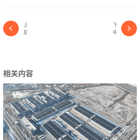
上一篇
下一篇
尼日利亚公用事业公司签署100兆瓦太阳能+储能协议-完美体育官网登录365wm
中国团队攻克钙钛矿组件规模化生产技术难题-完美体育官网登录365wm
相关内容