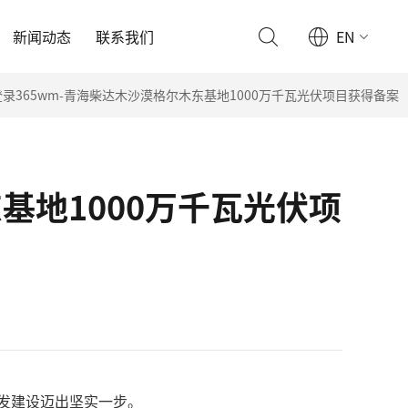
新闻动态
联系我们
EN
录365wm-青海柴达木沙漠格尔木东基地1000万千瓦光伏项目获得备案
基地1000万千瓦光伏项
开发建设迈出坚实一步。