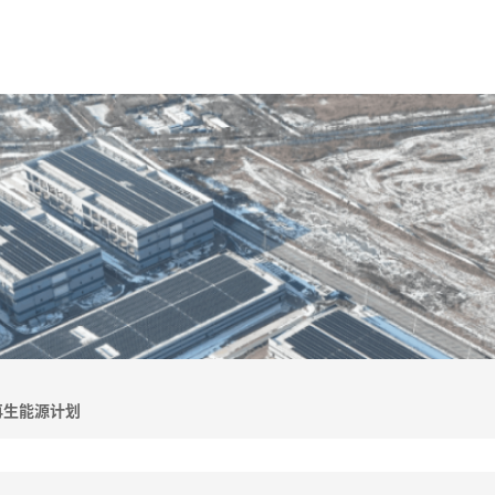
再生能源计划