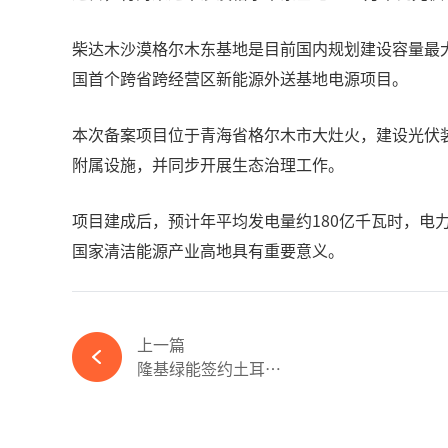
柴达木沙漠格尔木东基地是目前国内规划建设容量最
国首个跨省跨经营区新能源外送基地电源项目。
本次备案项目位于青海省格尔木市大灶火，建设光伏装
附属设施，并同步开展生态治理工作。
项目建成后，预计年平均发电量约180亿千瓦时，
国家清洁能源产业高地具有重要意义。
上一篇
隆基绿能签约土耳其Özgün İnşaat，供应362MW组件助力阿尔及利亚光伏项目-完美体育官网登录365wm