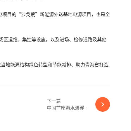
电项目的“沙戈荒”新能源外送基地电源项目，也是全
目场区运维、集控等设施，以及进场、检修道路及其他
进当地能源结构绿色转型和节能减排、助力青海省打造
下一篇
中国首座海水漂浮式光伏项目建成投用，年发绿电 1670 万千瓦时-完美体育官网登录365wm