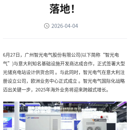
落地！
2026-04-04
6月27日，广州智光电气股份有限公司(以下简称“智光电
气”)与意大利知名基础设施开发商达成合作，正式签署大型
光储充电站设计供货合同 。与此同时，智光电气在意大利注
册设立公司，欧洲业务中心正式成立 。智光电气国际化战略
迈出关键一步，2025年海外业务将迎来跨越式增长。