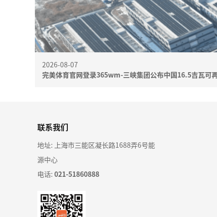
2026-08-07
完美体育官网登录365wm-三峡集团公布中国16.5吉瓦可
联系我们
地址: 上海市三能区凝长路1688弄6号能
源中心
电话:
021-51860888