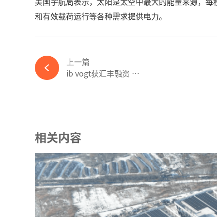
美国宇航局表示，太阳是太空中最大的能量来源，每
和有效载荷运行等各种需求提供电力。
上一篇
ib vogt获汇丰融资 推进菲律宾Tantangan太阳能项目-完美体育官网登录365wm
相关内容