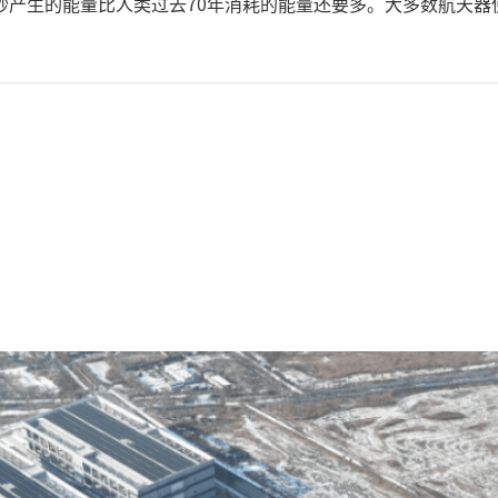
秒产生的能量比人类过去70年消耗的能量还要多。大多数航天器