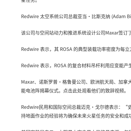
Redwire 太空系统公司总裁亚当·比斯克纳 (Ada
该公司与空间站动力和推进系统设计公司Maxar签订了
Redwire 表示，其 ROSA 的典型装载功率密度为每
Redwire 表示，ROSA 的复合材料吊杆利用
Maxar、诺斯罗普·格鲁曼公司、欧洲航天局、加拿
能电池阵揭幕仪式。点击此处观看他们的致辞视频。
Redwire民用和国际空间总裁迈克·戈尔德表示：
持地面作业的经验将为确保未来火星任务的安全和成