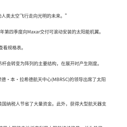
，将推动人类太空飞行走向光明的未来。”
25年第四季度向Maxar交付可滚动安装的太阳能机翼。
此处查看规格表。
翼。吊杆会转变为阵列的主要结构，在展开时产生刚度。
·本·拉希德航天中心(MBRSC)的领导出席了太阳
，为美国纳税人节省了大量资金。此外，获得大型航天器支