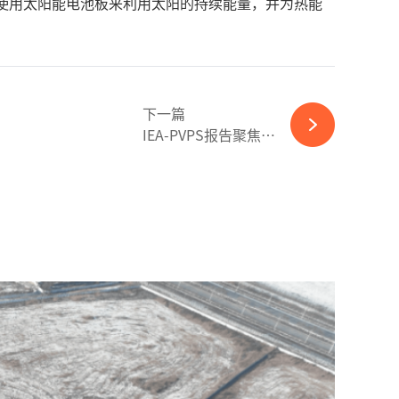
使用太阳能电池板来利用太阳的持续能量，并为热能
下一篇
IEA-PVPS报告聚焦气候优化光伏系统部署策略-完美体育官网登录365wm