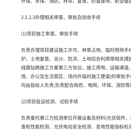
环保、水保、消防、林草、复垦、防雷接地、职业健
2.1.2.3办理相关审查、审批及验收手续
(1)项目施工审查、审批手续
负责办理项目建设施工许可、林草占地、临时用地手
护、土地复垦、治沙、防洪、土地综合利用等相关措施
线路钻跨施工方案第三方协议、施工用地、运输通道
场、办公及生活营区、场内外临时施工便道)的审批
均由投标人负责;负责配合政府、电网、环保、消防
(2)项目投运检测、试验手续
负责委托第三方检测单位开展设备及材料(光伏组件、
查和性能检测、光伏电站安全检测、发电性能指标检