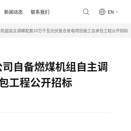
新闻动态
联系我们
EN
煤机组自主调峰配套10万千瓦光伏复合发电项目施工总承包工程公开招标
公司自备燃煤机组自主调
承包工程公开招标