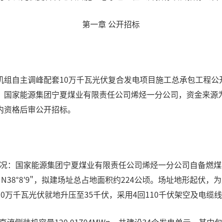
第一章 公开招标
自主调峰配套10万千瓦光伏复合发电项目施工总承包工程公开招标
：国家能源集团宁夏煤业有限责任公司烯烃一分公司，资金来源
内资格后审公开招标。
.1项目概况：国家能源集团宁夏煤业有限责任公司烯烃一分公司自备
"，N38°8′9"，拟建场址总占地面积约224公顷。场址地形起伏，
万千瓦光伏就地升压至35千伏，采用4回110千伏架空及电缆线