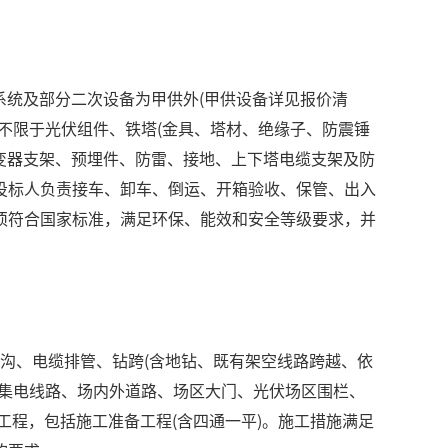
系统及部分二次设备为甲供外(甲供设备详见报价清
不限于光伏组件、铁塔(金具、塔材、绝缘子、防震锤
逆变器支架、预埋件、防雷、接地、上下塔电缆支架及防
投标人负责接车、卸车、倒运、开箱验收、保管、出入
须符合国家标准，满足环保、能效和安全等级要求，并
缆沟、电缆排管、钻跨(含地钻、既有架空线路跨越、依
、集电线路、场内外道路、场区大门、光伏场区围栏、
工程，包括施工准备工程(含四通一平)。施工措施满足