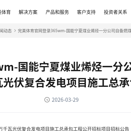
美体育
解决方案
产品和服务
客户支持
投资者关系
闻动态
完美体育官网登录365wm-国能宁夏煤业烯烃一分公司自备燃
5wm-国能宁夏煤业烯烃一分
瓦光伏复合发电项目施工总
2026-03-29
0万千瓦光伏复合发电项目施工总承包工程公开招标项目招标公告