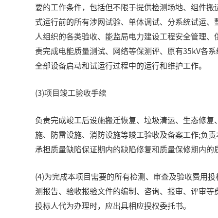
要的工作条件，包括但不限于提供检测场地、组件搬
式运行前的所有涉网试验、单体调试、分系统试运、
人组织的各类验收、能监局电力建设工程安全管理、
责完成电能质量测试、网络等保测评、原有35kV各
全部设备启动和试运行过程中的运行和维护工作。
(3)项目竣工验收手续
负责完成竣工后设施搬迁恢复、垃圾清运、生态修复
施、防雷设施、消防设施等竣工验收及备案工作;负责
承担质量缺陷保证期内的缺陷修复和质量保修期内的
(4)为完成本项目需要的所有检测、审查及验收费用
测报告、验收报验文件的编制、咨询、报审、评审等
投标人代为办理时，应出具相应授权委托书。