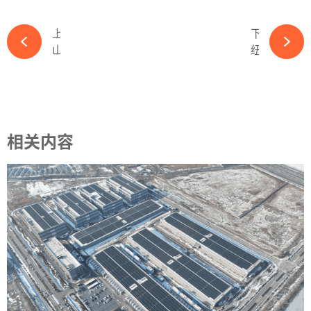
上一篇
下一篇
山东启动机制电价竞价：光伏竞价区间0.123-0.35元/千瓦时-完美体育官网登录365wm
纽约电力局将可再生能源计划规模扩大至6.6吉瓦-完美体育官网登录365wm
相关内容