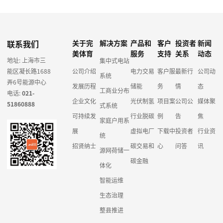
联系我们
关于完
解决方案
产品和
客户
投资者
新闻
美体育
服务
支持
关系
动态
地址: 上海市三
集中式电站
能区凝长路1688
公司介绍
电力交易
客户服
最新行
公司动
系统
弄6号能源中心
发展历程
储能
务
情
态
工商业分布
电话:
021-
企业文化
光伏制氢
项目案
公司公
媒体聚
51860888
式系统
可持续发
行业脱碳
例
告
焦
家庭户用系
展
虚拟电厂
下载中
投资者
行业资
统
招贤纳士
碳交易和
心
问答
讯
源网荷储一
碳金融
体化
智能运维
生态治理
整县推进