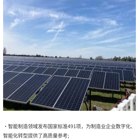
•智能制造领域发布国家标准491项，为制造业企业数字化、
智能化转型提供了高质量参考;