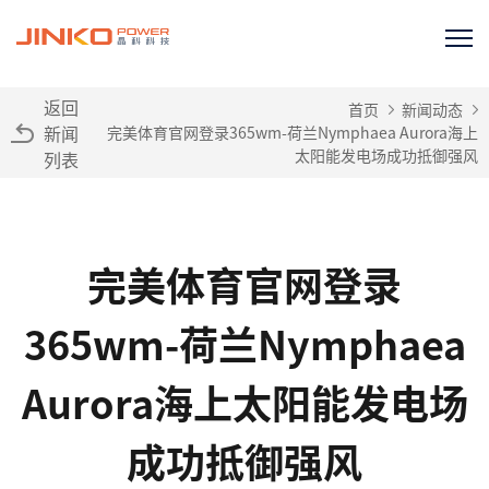
返回
首页
新闻动态
新闻
完美体育官网登录365wm-荷兰Nymphaea Aurora海上
太阳能发电场成功抵御强风
列表
完美体育官网登录
365wm-荷兰Nymphaea
Aurora海上太阳能发电场
成功抵御强风