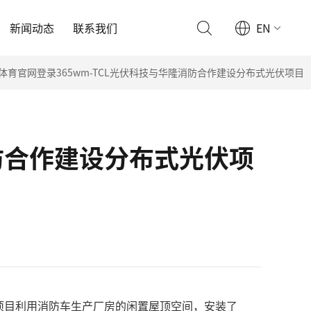
新闻动态
联系我们
EN
体育官网登录365wm-TCL光伏科技与华隆消防合作建设分布式光伏项目
消防合作建设分布式光伏项
伏项目利用消防车生产厂房的闲置屋顶空间，安装了