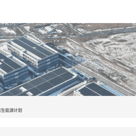
再生能源计划