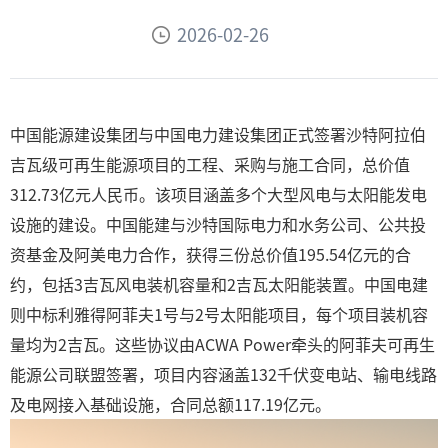
2026-02-26
中国能源建设集团与中国电力建设集团正式签署沙特阿拉伯
吉瓦级可再生能源项目的工程、采购与施工合同，总价值
312.73亿元人民币。该项目涵盖多个大型风电与太阳能发电
设施的建设。中国能建与沙特国际电力和水务公司、公共投
资基金及阿美电力合作，获得三份总价值195.54亿元的合
约，包括3吉瓦风电装机容量和2吉瓦太阳能装置。中国电建
则中标利雅得阿菲夫1号与2号太阳能项目，每个项目装机容
量均为2吉瓦。这些协议由ACWA Power牵头的阿菲夫可再生
能源公司联盟签署，项目内容涵盖132千伏变电站、输电线路
及电网接入基础设施，合同总额117.19亿元。