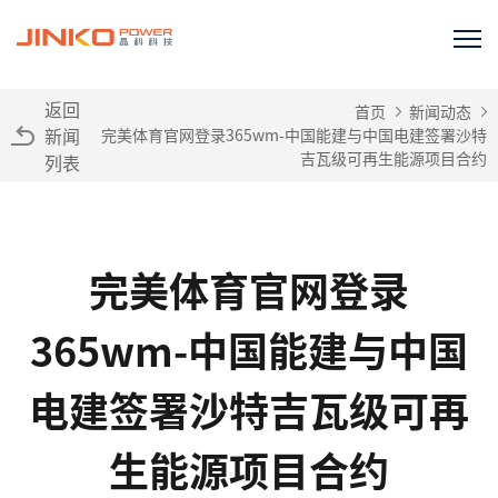
返回
首页
新闻动态
新闻
完美体育官网登录365wm-中国能建与中国电建签署沙特
吉瓦级可再生能源项目合约
列表
完美体育官网登录
365wm-中国能建与中国
电建签署沙特吉瓦级可再
生能源项目合约