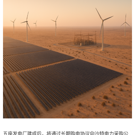
五座发电厂建成后，将通过长期购电协议向沙特电力采购公