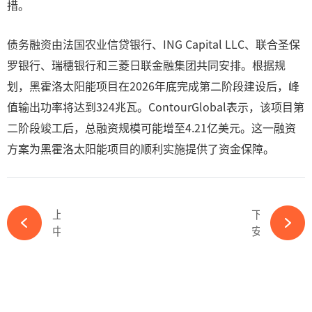
措。
债务融资由法国农业信贷银行、ING Capital LLC、联合圣保
罗银行、瑞穗银行和三菱日联金融集团共同安排。根据规
划，黑霍洛太阳能项目在2026年底完成第二阶段建设后，峰
值输出功率将达到324兆瓦。ContourGlobal表示，该项目第
二阶段竣工后，总融资规模可能增至4.21亿美元。这一融资
方案为黑霍洛太阳能项目的顺利实施提供了资金保障。
上一篇
下一篇
中科院物理所开发钙钛矿太阳能电池缓冲层技术提升转换效率-完美体育官网登录365wm
安伏能源在美发布新型离网太阳能储能系统-完美体育官网登录365wm