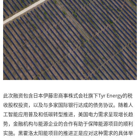
此次融资包含日本伊藤忠商事株式会社旗下Tyr Energy的税
收股权投资，以及与多家国际银行达成的债务协议。随着人
工智能应用普及和低碳转型推进，美国电力需求呈现增长趋
势，金融机构与能源企业的合作有助于保障能源项目的顺利
实施。黑霍洛太阳能项目的推进正是应对这种需求的具体举