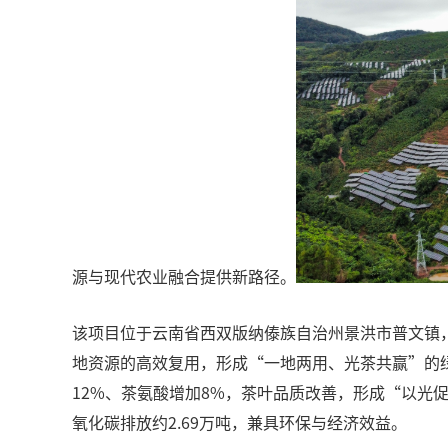
源与现代农业融合提供新路径。
该项目位于云南省西双版纳傣族自治州景洪市普文镇，
地资源的高效复用，形成“一地两用、光茶共赢”的
12%、茶氨酸增加8%，茶叶品质改善，形成“以光促
氧化碳排放约2.69万吨，兼具环保与经济效益。