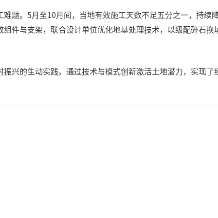
工难题。5月至10月间，当地有效施工天数不足五分之一，持续
放组件与支架，联合设计单位优化地基处理技术，以级配碎石换填
村振兴的生动实践。通过技术与模式创新激活土地潜力，实现了