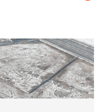
2026-08
完美体育