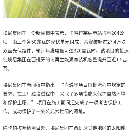
埃尼集团在一份新闻稿中表示，卡帕拉塞纳电站占地264公
顷，由三个各50兆瓦的光伏单元组成，共安装超过27.4万块
双面光伏组件，预计年发电量可达320吉瓦时。该项目的投运
使埃尼集团在西班牙的可再生能源总装机容量提升至近1.5吉
瓦。
埃尼集团在新闻稿中指出：“为遵守项目审批流程中规定的
要求，在工厂建设过程中，采取了多项措施来保护自然环境
和保护土壤。” 项目在施工期间还完成了一项考古保护工
作，成功保护了一处公元六世纪的遗址。
除卡帕拉塞纳项目外，埃尼集团在西班牙其他地区的太阳能