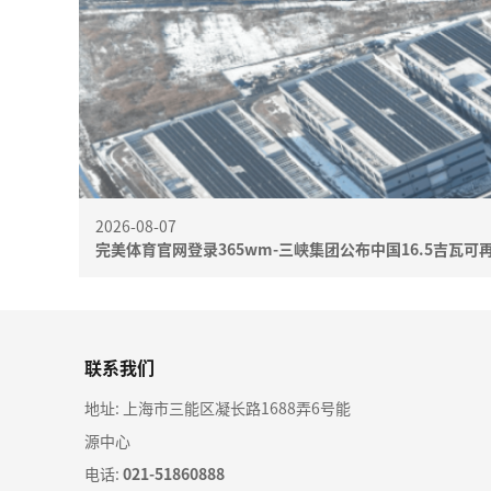
2026-08-07
完美体育官网登录365wm-三峡集团公布中国16.5吉瓦可
联系我们
地址: 上海市三能区凝长路1688弄6号能
源中心
电话:
021-51860888