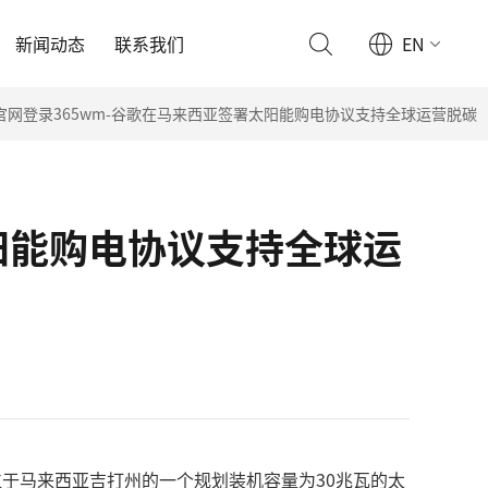
新闻动态
联系我们
EN
官网登录365wm-谷歌在马来西亚签署太阳能购电协议支持全球运营脱碳
阳能购电协议支持全球运
从位于马来西亚吉打州的一个规划装机容量为30兆瓦的太